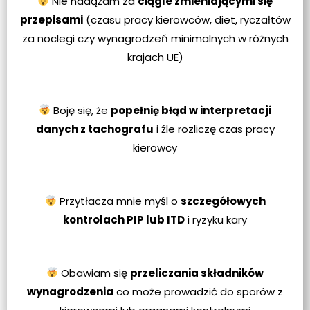
Nie nadążam za
ciągle zmieniającymi się
przepisami
(czasu pracy kierowców, diet, ryczałtów
za noclegi czy wynagrodzeń minimalnych w różnych
krajach UE)
Boję się, że
popełnię błąd w interpretacji
danych z tachografu
i źle rozliczę czas pracy
kierowcy
Przytłacza mnie myśl o
szczegółowych
kontrolach PIP lub ITD
i ryzyku kary
Obawiam się
przeliczania składników
wynagrodzenia
co może prowadzić do sporów z