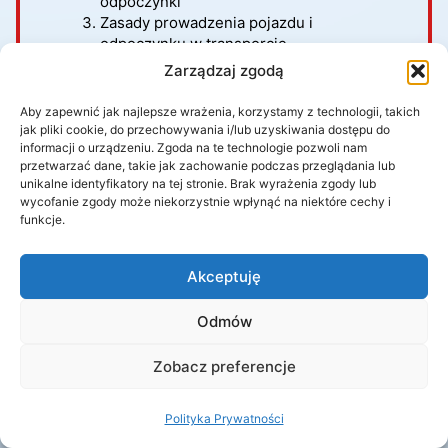
odpoczynki
Zasady prowadzenia pojazdu i
odpoczynku w transporcie
międzynarodowym
Zarządzaj zgodą
Systemy i rozkłady czasu pracy dla
kierowców oraz rejestracja w
Aby zapewnić jak najlepsze wrażenia, korzystamy z technologii, takich
międzynarodowych systemach (np. SIPSI,
jak pliki cookie, do przechowywania i/lub uzyskiwania dostępu do
LIMOSA, MiLoG)
informacji o urządzeniu. Zgoda na te technologie pozwoli nam
przetwarzać dane, takie jak zachowanie podczas przeglądania lub
Kary za naruszenia przepisów w zakresie
unikalne identyfikatory na tej stronie. Brak wyrażenia zgody lub
czasu pracy
wycofanie zgody może niekorzystnie wpłynąć na niektóre cechy i
Regulacje dotyczące odpoczynków i
funkcje.
delegowania kierowców w „Pakiecie
mobilności”
Rejestracja przekroczeń granicznych i ich
Akceptuję
wpływ na czas pracy
Zasady stosowania przepisów
Odmów
561/2006/WE oraz 165/2014/WE
Zasady wykonywania transportu
Zobacz preferencje
międzynarodowego w ramach “Pakietu
mobilności”
Polityka Prywatności
Ograniczenia w kabotażu na rynkach
poszczególnych krajów UE